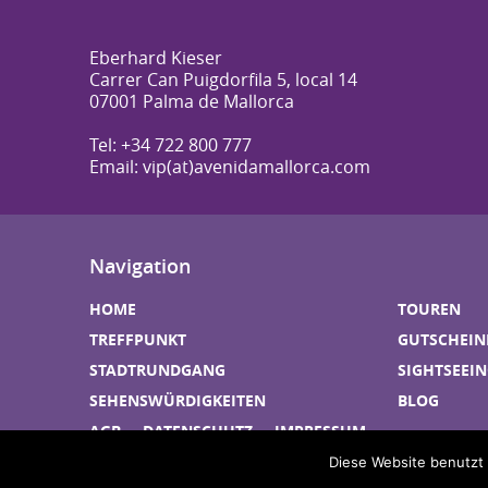
Eberhard Kieser
Carrer Can Puigdorfila 5, local 14
07001 Palma de Mallorca
Tel: +34 722 800 777
Email: vip(at)avenidamallorca.com
Navigation
HOME
TOUREN
TREFFPUNKT
GUTSCHEIN
STADTRUNDGANG
SIGHTSEEI
SEHENSWÜRDIGKEITEN
BLOG
AGB
DATENSCHUTZ
IMPRESSUM
Diese Website benutzt 