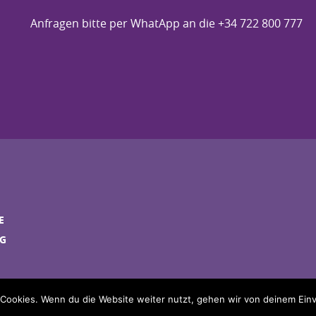
Anfragen bitte per WhatApp an die +34 722 800 777
E
NG
Cookies. Wenn du die Website weiter nutzt, gehen wir von deinem Einv