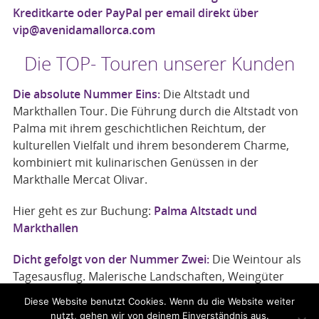
Kreditkarte oder PayPal per email direkt über
vip@avenidamallorca.com
Die TOP- Touren unserer Kunden
Die
absolute Nummer Eins
:
Die Altstadt und
Markthallen Tour. Die Führung durch die Altstadt von
Palma mit ihrem geschichtlichen Reichtum, der
kulturellen Vielfalt und ihrem besonderem Charme,
kombiniert mit kulinarischen Genüssen in der
Markthalle Mercat Olivar.
Hier geht es zur Buchung:
Palma Altstadt und
Markthallen
Dicht gefolgt von der
Nummer Zwei
:
Die Weintour als
Tagesausflug. Malerische Landschaften, Weingüter
inmitten von Weinbergen mit vorzüglichen Weinen,
Diese Website benutzt Cookies. Wenn du die Website weiter
leckeren Snacks und einem vorzüglichen Mittagessen
nutzt, gehen wir von deinem Einverständnis aus.