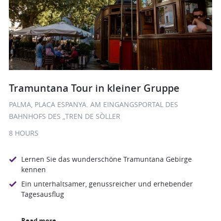
Tramuntana Tour in kleiner Gruppe
PALMA, PLACA ESPANYA. AM EINGANGSPORTAL DES
BAHNHOFS DES „TREN DE SÒLLER
8 HOURS
Lernen Sie das wunderschöne Tramuntana Gebirge
kennen
Ein unterhaltsamer, genussreicher und erhebender
Tagesausflug
Read more