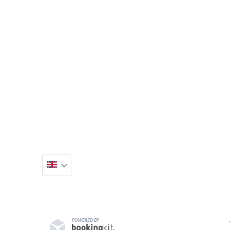
einer der schönsten Städte des Mittelmeers.
Inklusive:
Stadtführung durch Palmas Altstadt
Aperitif (Cava, Wein, Bier oder alkoholfreie Altern
Vorspeise mit Getränk
Tapas-Highlight mit Getränk
Dessertvariation mit Getränk
POWERED BY