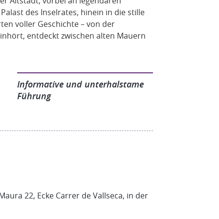
er Altstadt, vorbei an legendären
st des Inselrates, hinein in die stille
ten voller Geschichte – von der
 hinhört, entdeckt zwischen alten Mauern
auch Geschichten über Könige, Künstler
Informative und unterhalstame
Führung
prickelnden Glas Cava oder einer anderen
al, das für seine authentische
Dazu serviert wird eine fein komponierte
m gebracht werden – kreativ, raffiniert
Maura 22, Ecke Carrer de Vallseca, in der
er Küchenchef – mit Erfahrung aus