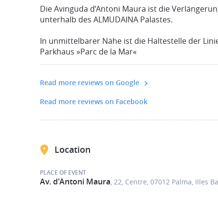
international prämierten Häusern – mit einer in
Die Avinguda d’Antoni Maura ist die Verlängeru
mallorquinischer Tapas. Hier verschmelzen Tradi
unterhalb des ALMUDAINA Palastes.
Kunstwerke, die mit jeder Zutat die kulinarische 
einem Glas Wein, das den Charakter des Gerichts
In unmittelbarer Nähe ist die Haltestelle der Lin
Parkhaus »Parc de la Mar«
Süßer Abschluss im Herzen Palmas
Read more reviews on Google
Die letzte Etappe führt durch ein Viertel, das s
kreativen Hotspot Palmas gewandelt hat. Zwisc
Read more reviews on Facebook
urbanem Charme wird das Finale der Tour zelebrie
Liebhaber pikanter Noten als auch für Freunde 
stilvoll serviert, natürlich mit der passenden Ge
Location
Die perfekte Liaison aus Kultur, Küche und Cha
PLACE OF EVENT
Av. d'Antoni Maura
, 22, Centre, 07012 Palma, Illes B
Diese Gourmet Tour ist mehr als ein kulinarischer
Erlebnis für alle, die das Authentische suchen, o
harmonische Verbindung aus Geschichte, Gesc