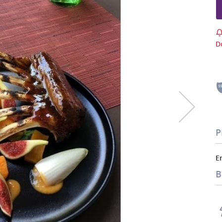
D
P
E
B